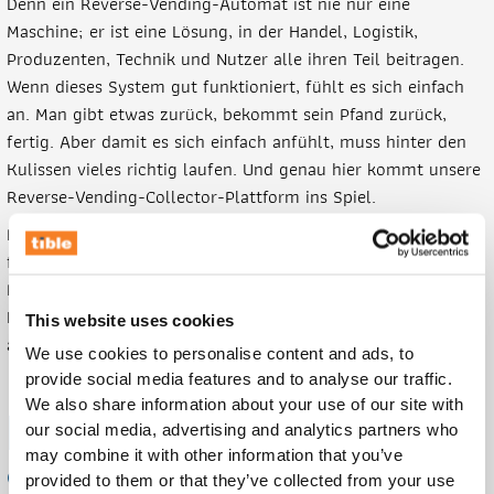
Denn ein Reverse-Vending-Automat ist nie nur eine
Maschine; er ist eine Lösung, in der Handel, Logistik,
Produzenten, Technik und Nutzer alle ihren Teil beitragen.
Wenn dieses System gut funktioniert, fühlt es sich einfach
an. Man gibt etwas zurück, bekommt sein Pfand zurück,
fertig. Aber damit es sich einfach anfühlt, muss hinter den
Kulissen vieles richtig laufen. Und genau hier kommt unsere
Reverse-Vending-Collector-Plattform ins Spiel.
Bei Tible lieben wir Lösungen, die in der echten Welt
funktionieren. Nicht nur auf dem Papier. Nicht nur in einer
Präsentation. Sondern auf der Fläche, im Laden, in der
Lieferkette und bei den Menschen, die tatsächlich damit
This website uses cookies
arbeiten müssen.
We use cookies to personalise content and ads, to
provide social media features and to analyse our traffic.
We also share information about your use of our site with
Daten machen zirkuläre
our social media, advertising and analytics partners who
may combine it with other information that you’ve
Systeme umsetzbar
provided to them or that they’ve collected from your use