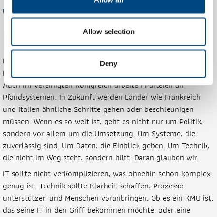
Von den Niederlanden nach
Europa
Allow selection
Die Niederlande haben viel Erfahrung mit Pfandsystemen.
Deny
Dieses Wissen wird in anderen Ländern immer relevanter.
Auch im Vereinigten Königreich arbeiten Parteien an
Pfandsystemen. In Zukunft werden Länder wie Frankreich
und Italien ähnliche Schritte gehen oder beschleunigen
müssen. Wenn es so weit ist, geht es nicht nur um Politik,
sondern vor allem um die Umsetzung. Um Systeme, die
zuverlässig sind. Um Daten, die Einblick geben. Um Technik,
die nicht im Weg steht, sondern hilft. Daran glauben wir.
IT sollte nicht verkomplizieren, was ohnehin schon komplex
genug ist. Technik sollte Klarheit schaffen, Prozesse
unterstützen und Menschen voranbringen. Ob es ein KMU ist,
das seine IT in den Griff bekommen möchte, oder eine