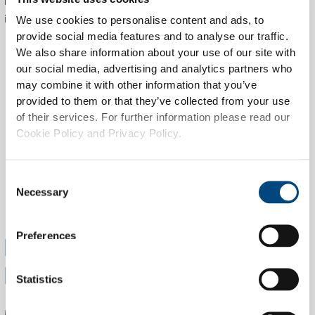
komplexes SIEM-Know-how oder zusätzliche Infrastruktur
investieren zu müssen.
We use cookies to personalise content and ads, to
provide social media features and to analyse our traffic.
We also share information about your use of our site with
our social media, advertising and analytics partners who
may combine it with other information that you’ve
provided to them or that they’ve collected from your use
of their services. For further information please read our
Cookie Policy and Privacy Policy.
Consent
Necessary
Selection
Preferences
KUBERNETES- UND DOCKER-
PLATTFORM
Statistics
Mit unseren Kubernetes- und Docker-Services schaffen wir