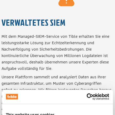
VERWALTETES SIEM
Mit dem Managed-SIEM-Service von Tible erhalten Sie eine
leistungsstarke Lösung zur Echtzeiterkennung und
Nachverfolgung von Sicherheitsbedrohungen. Die
kontinuierliche Überwachung von Millionen Logdateien ist
anspruchsvoll, deshalb übernehmen unsere Experten diese
Aufgabe vollständig für Sie.
Unsere Plattform sammelt und analysiert Daten aus Ihrer
gesamten Infrastruktur, um Muster von Cyberangriffen
sofort zu erkennen. Wir filtern irrelevantes Rauschen heraus,
reduzieren Fehlalarme und greifen ein, sobald es darauf
ankommt. So profitieren Sie von proaktiver Sicherheit und
erfüllen hohe Compliance-Anforderungen, ohne selbst in
This website uses cookies