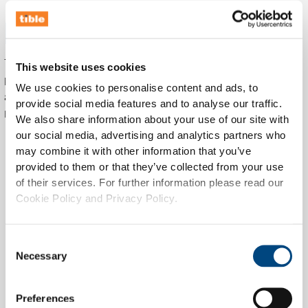
Enfoque
Tible, en colaboración con TSD (desarrollador de WinTree, el
This website uses cookies
principal sistema ERP para viveros), desarrolló una
We use cookies to personalise content and ads, to
aplicación específica para eventos basada en la plataforma
provide social media features and to analyse our traffic.
HAWK. Esta solución:
We also share information about your use of our site with
Proporciona a los visitantes una interfaz móvil
our social media, advertising and analytics partners who
para encontrar rápidamente productos y
may combine it with other information that you’ve
provided to them or that they’ve collected from your use
guardar favoritos
of their services. For further information please read our
Soporta el registro directo de pedidos en la
Cookie Policy and Privacy Policy.
feria
Se integra completamente con WinTree para
los proveedores, permitiendo el
Consent
procesamiento automático de pedidos
Necessary
Selection
Proporciona estadísticas en tiempo real a los
organizadores para la optimización logística y
Preferences