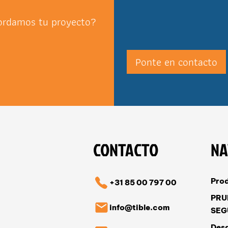
bordamos tu proyecto?
Ponte en contacto
CONTACTO
NA
Pro
+31 85 00 797 00
PRU
info@tible.com
SEG
Desa