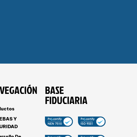
VEGACIÓN
BASE
FIDUCIARIA
ductos
EBAS Y
URIDAD
rrollo De