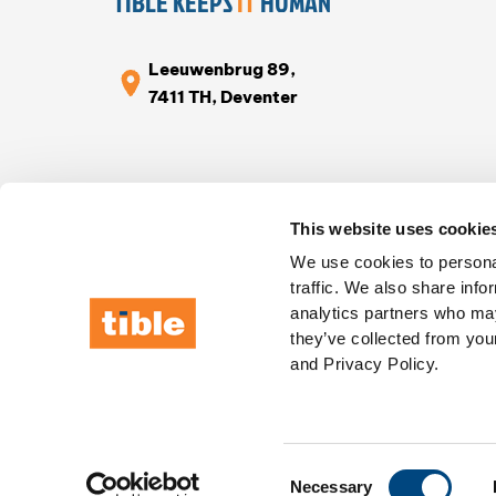
TIBLE KEEPS
IT
HUMAN
Leeuwenbrug 89,
7411 TH, Deventer
This website uses cookie
We use cookies to personal
traffic. We also share info
analytics partners who may
they’ve collected from your
and Privacy Policy.
Condiciones generales
|
Política de privacidad
|
P
Consent
Necessary