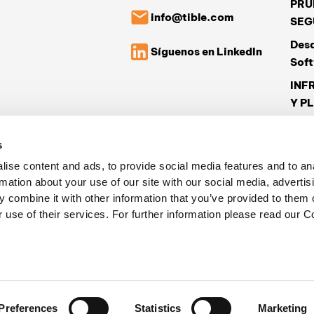
PRU
info@tible.com
SEG
Desa
Síguenos en LinkedIn
Sof
INF
Y P
Cas
s
Noti
ise content and ads, to provide social media features and to an
Grup
rmation about your use of our site with our social media, advertis
Form
 combine it with other information that you’ve provided to them o
 use of their services. For further information please read our C
Con
olítica de cookies
|
Responsabilidad social corporativa
Preferences
Statistics
Marketing