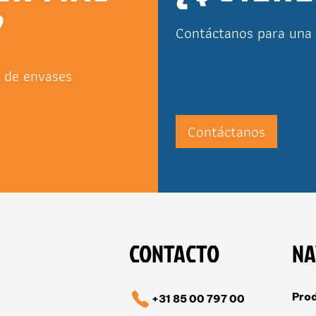
?
Contáctanos para una 
o de envases
Contáctanos
CONTACTO
NA
Pro
+31 85 00 797 00