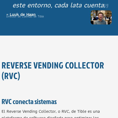
”
este entorno, cada lata cuenta.
~ Luuk de Haan
Director de Cuentas de Tible
REVERSE VENDING COLLECTOR
(RVC)
RVC conecta sistemas
El Reverse Vending Collector, o RVC, de Tible es una
plataforma de software diseñada para optimizar los