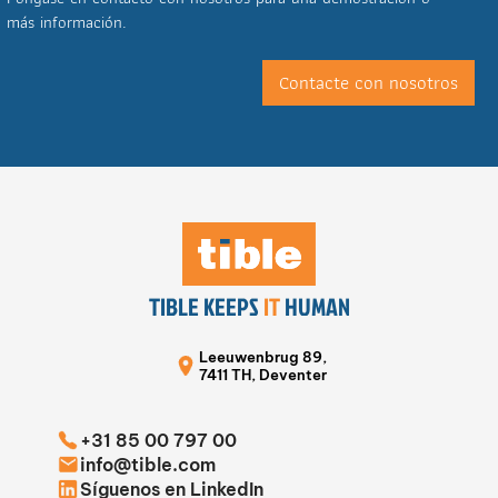
más información.
Contacte con nosotros
TIBLE KEEPS
IT
HUMAN
Leeuwenbrug 89,
7411 TH, Deventer
+31 85 00 797 00
info@tible.com
Síguenos en LinkedIn