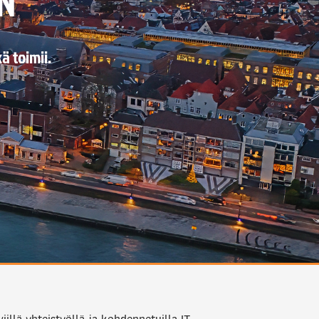
N
ä toimii.
iillä yhteistyöllä ja kohdennetuilla IT-