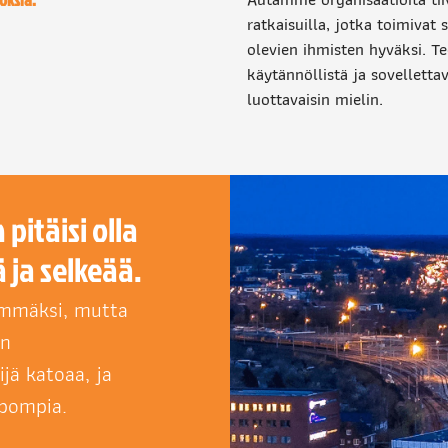
ratkaisuilla, jotka toimivat 
olevien ihmisten hyväksi. 
käytännöllistä ja sovellettav
luottavaisin mielin.
pitäisi olla
 ja selkeää.
ämmäksi, mutta
in
jä katoaa, ja
lpompia.