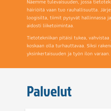
Näemme tulevaisuuden, jossa tietotekn
häiriöitä vaan tuo rauhallisuutta. Jär
loogisilta, tiimit pysyvät hallinnassa 
aidosti liiketoimintaa.
Tietotekniikan pitäisi tukea, vahvistaa 
koskaan olla turhauttavaa. Siksi rak
yksinkertaisuuden ja työn ilon varaan.
Palvelut