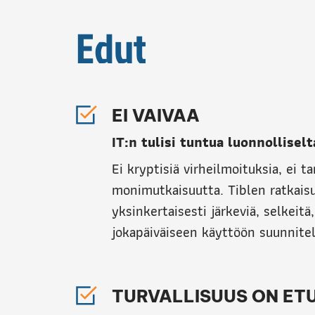
Edut
EI VAIVAA
IT:n tulisi tuntua luonnolliselt
Ei kryptisiä virheilmoituksia, ei t
monimutkaisuutta. Tiblen ratkais
yksinkertaisesti järkeviä, selkeitä,
jokapäiväiseen käyttöön suunnitel
TURVALLISUUS ON ET