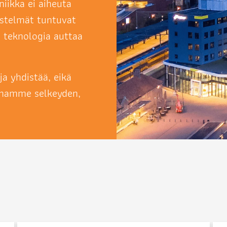
iikka ei aiheuta
jestelmät tuntuvat
ja teknologia auttaa
ja yhdistää, eikä
ennamme selkeyden,