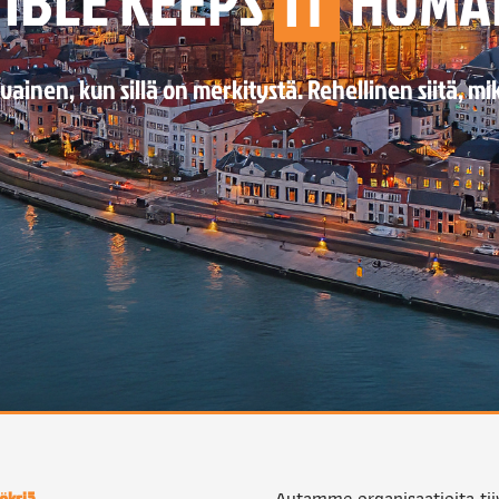
TIBLE KEEPS
IT
HUMA
vainen, kun sillä on merkitystä. Rehellinen siitä, mik
Autamme organisaatioita tiiv
öksiä.