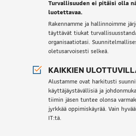
Turvallisuuden ei pitäisi olla
luotettavaa.
Rakennamme ja hallinnoimme järje
täyttävät tiukat turvallisuusstanda
organisaatiotasi. Suunnitelmallises
oletusarvoisesti selkeä.
KAIKKIEN ULOTTUVILL
Alustamme ovat harkitusti suunnit
käyttäjäystävällisiä ja johdonmuka
tiimin jäsen tuntee olonsa varmaks
jyrkkää oppimiskäyrää. Vain hyvää
IT:tä.