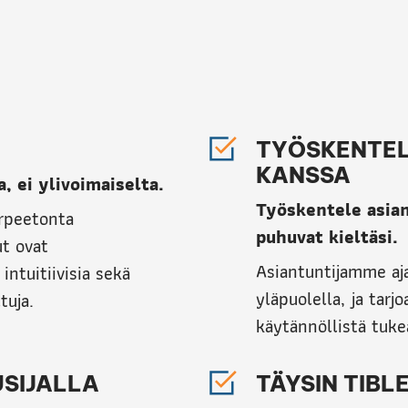
TYÖSKENTEL
KANSSA
a, ei ylivoimaiselta.
Työskentele asian
arpeetonta
puhuvat kieltäsi.
ut ovat
Asiantuntijamme ajat
 intuitiivisia sekä
yläpuolella, ja tarj
tuja.
käytännöllistä tukea
USIJALLA
TÄYSIN TIBL