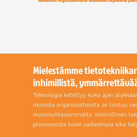
Mielestämme tietotekniikan 
inhimillistä, ymmärrettävää
Teknologia kehittyy koko ajan älykkä
monista organisaatioista se tuntuu va
monimutkaisemmalta. Inhimillinen teki
prosesseista tulee vaikeampia eikä he