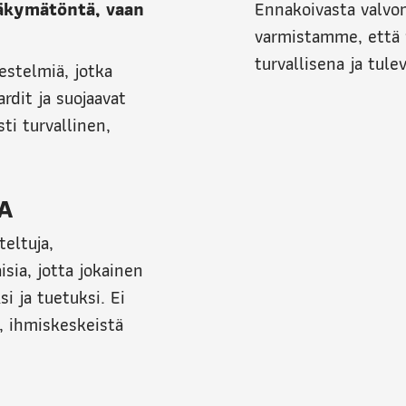
 näkymätöntä, vaan
Ennakoivasta valvon
varmistamme, että 
turvallisena ja tul
stelmiä, jotka
rdit ja suojaavat
ti turvallinen,
A
eltuja,
isia, jotta jokainen
i ja tuetuksi. Ei
, ihmiskeskeistä