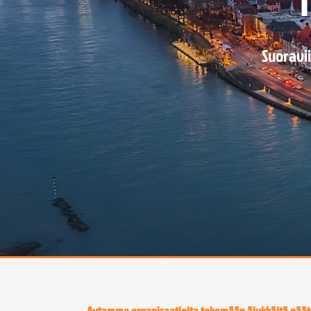
Suoravii
Autamme organisaatioita tekemään älykkäitä päät