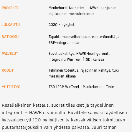
PROJEKTI
Menkehorst Nurseries – HAWK-pohjainen
digitaalinen messukokemus
JULKAISTU
2020 - nykyhet
RATKAISU
Tapahtumasovellus tilausrekisteröinnillä ja
ERP-integroinnilla
PALVELUT
Sovelluskehitys, HAWK-konfigurointi,
integrointi WinTreen (TSD) kanssa
ROOLIT
Tekninen toteutus, rajapinnan kehitys, tuki
messujen aikana
YHTEISTYÖ
TSD (ERP WinTree) · Menkehorst · Tible
Reaaliaikainen katsaus, suorat tilaukset ja täydellinen
integrointi – HAWK:n voimalla. Kuvittele saavasi täydellisen
katsauksen yli 100 paikallisen ja kansainvälisen toimittajan
puutarhatarjouksiin vain yhdessä päivässä. Juuri tämän