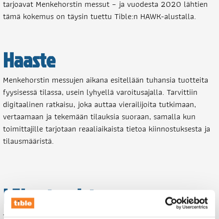
tarjoavat Menkehorstin messut – ja vuodesta 2020 lähtien
tämä kokemus on täysin tuettu Tible:n HAWK-alustalla.
Haaste
Menkehorstin messujen aikana esitellään tuhansia tuotteita
fyysisessä tilassa, usein lyhyellä varoitusajalla. Tarvittiin
digitaalinen ratkaisu, joka auttaa vierailijoita tutkimaan,
vertaamaan ja tekemään tilauksia suoraan, samalla kun
toimittajille tarjotaan reaaliaikaista tietoa kiinnostuksesta ja
tilausmääristä.
Lähestymistapa
Tible kehitti yhteistyössä TSD:n (WinTreen kehittäjä,