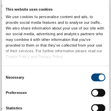
puutarhatalouden johtava ERP-järjestelmä) kanssa HAWK-
This website uses cookies
alustaan perustuvan tapahtumakohtaisen sovelluksen. Tämä
ratkaisu:
We use cookies to personalise content and ads, to
provide social media features and to analyse our traffic.
Tarjoaa vierailijoille mobiilikäyttöliittymän
We also share information about your use of our site with
tuotteiden nopeaan löytämiseen ja suosikkien
our social media, advertising and analytics partners who
tallentamiseen
may combine it with other information that you’ve
Tukee suoraa tilausrekisteröintiä
provided to them or that they’ve collected from your use
messualueella
of their services. For further information please read our
Integroituu täysin WinTreen toimittajille, mikä
Cookie Policy and Privacy Policy.
mahdollistaa automaattisen tilauksen
käsittelyn
Consent
Toimittaa järjestäjille reaaliaikaisia tilastoja
Necessary
Selection
logistiseen ja kaupalliseen optimointiin
Preferences
Statistics