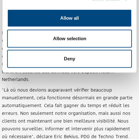
soumission de Deposit Return Netherlands.
Fournit une vision complète des opérations de
Allow all
comptage avec des analyses de performance.
En bref, depuis l'introduction du Tible Reverse Vending
Allow selection
Collector, les clients de Techno Trend ont une vision
complète de leurs opérations de comptage. Le système a
évolué vers 2 millions d'articles comptés par semaine, avec
Deny
un monitoring en temps réel de l'état des machines et un
transfert sécurisé des données vers Deposit Return
Netherlands.
"Là où nous devions auparavant vérifier beaucoup
manuellement, cela fonctionne désormais en grande partie
automatiquement. Cela fait gagner du temps et réduit les
erreurs. Non seulement notre organisation, mais aussi nos
clients ont maintenant une bien meilleure visibilité. Nous
pouvons surveiller, informer et intervenir plus rapidement
où nécessaire", déclare Eric Bekius, PDG de Techno Trend.