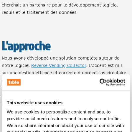
cherchait un partenaire pour le développement logiciel
requis et le traitement des données.
L'approche
Nous avons développé une solution complète autour de
notre logiciel
Reverse Vending Collector
. L'accent est mis
sur une gestion efficace et correcte du processus circulaire.
Au lieu d'entendre après coup que les données ont été
fournies incorrectement, tout problème peut maintenant
être résolu à l'avance. Nous avons réalisé cela en :
This website uses cookies
Nous avons réalisé cela en :
We use cookies to personalise content and ads, to
Configurant un appareil comme connecteur
provide social media features and to analyse our traffic.
connecté aux machines.
We also share information about your use of our site with
Une connexion OpenVPN sécurisée entre