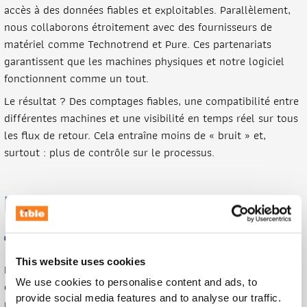
accès à des données fiables et exploitables. Parallèlement,
nous collaborons étroitement avec des fournisseurs de
matériel comme Technotrend et Pure. Ces partenariats
garantissent que les machines physiques et notre logiciel
fonctionnent comme un tout.
Le résultat ? Des comptages fiables, une compatibilité entre
différentes machines et une visibilité en temps réel sur tous
les flux de retour. Cela entraîne moins de « bruit » et,
surtout : plus de contrôle sur le processus.
Un recyclage plus facile à
fort impact
This website uses cookies
Les Reverse Vending Machines facilitent les comportements
We use cookies to personalise content and ads, to
durables. Chaque bouteille ou canette rapportée est une de
provide social media features and to analyse our traffic.
moins dans la nature. En réutilisant le plastique, le métal ou