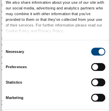
We also share information about your use of our site with
le verre, nous économisons des matières premières et
our social media, advertising and analytics partners who
réduisons la montagne de déchets. De plus, le recyclage
may combine it with other information that you’ve
consomme beaucoup moins d'énergie que la production de
provided to them or that they’ve collected from your use
nouveaux matériaux. Cela signifie moins d'émissions de CO2
of their services. For further information please read our
et une empreinte plus faible.
Cookie Policy and Privacy Policy.
Mais la durabilité doit aussi être pratique. Heureusement, les
RVM apportent également des avantages économiques
Consent
évidents, comme un tri manuel réduit et de meilleures
Necessary
Selection
données, conduisant à une gestion des déchets plus efficace.
Cela permet d'économiser un temps et des coûts
Preferences
considérables !
Statistics
De la consigne à l'impact
social
Marketing