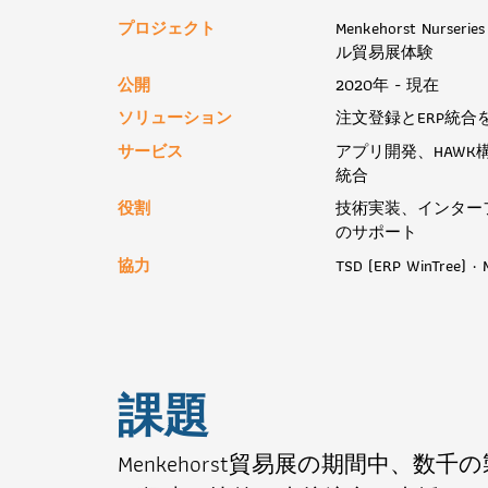
プロジェクト
Menkehorst Nurs
ル貿易展体験
公開
2020年 - 現在
ソリューション
注文登録とERP統
サービス
アプリ開発、HAWK構成、
統合
役割
技術実装、インター
のサポート
協力
TSD (ERP WinTree) · 
課題
Menkehorst貿易展の期間中