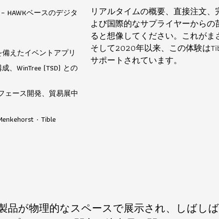
リアルタイムの概要、直接注文、完全
eries – HAWKベースのデジタ
よび国際的なサプライヤーからの
ると想像してください。これがまさにM
そして2020年以来、この体験はTi
合を備えたイベントアプリ
サポートされています。
WinTree (TSD) との
フェース開発、貿易展中
Menkehorst · Tible
、数千の製品が物理的なスペースで展示され、しば