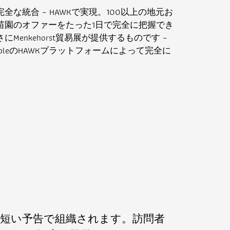
な統合 – HAWKで実現。100以上の地元お
苗園のオファーをたった1日で完全に把握でき
enkehorst貿易展が提供するものです –
bleのHAWKプラットフォームによって完全に
しば短い予告で組織されます。訪問者