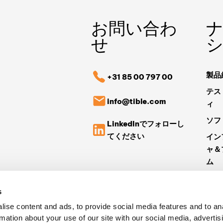
お問い合わ
せ
製品
+31 85 00 797 00
テス
info@tible.com
ィ
ソフ
LinkedInでフォローし
てください
イン
ャ＆
ム
事例
s
ニュ
ise content and ads, to provide social media features and to an
Tib
rmation about your use of our site with our social media, advertis