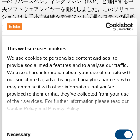
ーのリバースベンディングマシン（RVM）と通信する中
央ソフトウェアレイヤーを開発しました。このソリュー
ションは大手小売組織やデポジット返還システムの関係
者によって積極的に導入されており、以下を提供しま
す：
受入ごとの正確かつ検証されたカウント
This website uses cookies
レジシステム、DRSレポート、支払いとの
完全な統合
We use cookies to personalise content and ads, to
数量、位置データ、エラーメッセージのリ
provide social media features and to analyse our traffic.
We also share information about your use of our site with
アルタイム情報を備えたダッシュボード
our social media, advertising and analytics partners who
世界中の複数のデポジットシステムのサポ
may combine it with other information that you’ve
ート
provided to them or that they’ve collected from your use
広範な権限およびシステム管理
of their services. For further information please read our
Cookie Policy and Privacy Policy.
Consent
Necessary
Selection