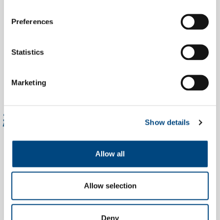
Preferences
Statistics
Marketing
結果
Show details
数百万の返品トランザクションのための信
頼できるデータ収集
Allow all
スーパーマーケットと配送センターの合理
化された運用
国内および国際システムの柔軟なスケーラ
Allow selection
ビリティ
返品フローと料金構造に対する透明性と制
Deny