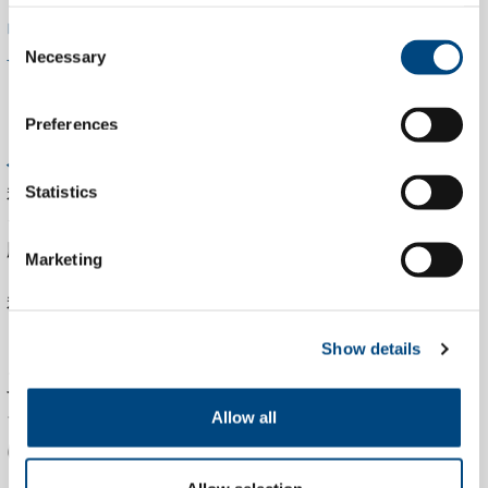
実証済みの技術から取
Consent
Necessary
Selection
り組む：Menkehorst 苗
Preferences
木業者
私たちの HAWK プラットフォームはデポジットのための
Statistics
システムとして始まりましたが、他の分野にも完全に適
応できることが証明されました。Menkehorst の見本市
Marketing
（さまざまな苗木業者が製品を展示する場）のために、
私たちは TSD と協働し、HAWK プラットフォームに基づ
くイベントアプリを開発しました。
Show details
このアプリは、来場者が製品を探し、比較し、直接注文
するのを助けます。同時に、供給業者は自分の注文をリ
アルタイムで把握できます。来場者に利便性を、参加者
Allow all
に価値あるデータをもたらすプラットフォームです。