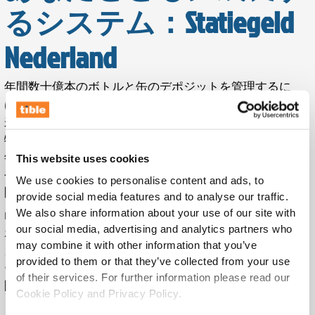
るシステム：Statiegeld
Nederland
年間数十億本のボトルと缶のデポジットを管理するに
は、拡張可能で効率的なシステムが必要です。2011年以
来、私たちは Statiegeld Nederland とともに、その複雑な
物流プロセスのデジタル化に取り組んできました。2016
年の HAWK プラットフォームの導入により、私たちは今
This website uses cookies
や年間43億本を超えるボトルと缶を処理するシステムを
We use cookies to personalise content and ads, to
開発しました。
provide social media features and to analyse our traffic.
HAWK プラットフォームは、数千の店舗、卸売業者、デ
We also share information about your use of our site with
our social media, advertising and analytics partners who
ポを接続し、関係するすべての当事者に対して、正確な
may combine it with other information that you’ve
カウント、自動照合、エラー検出、リアルタイムのレポ
provided to them or that they’ve collected from your use
ートを保証します。数百万件のトランザクションを毎日
of their services. For further information please read our
問題なく処理する、全国規模のシステムです。
Cookie Policy and Privacy Policy.