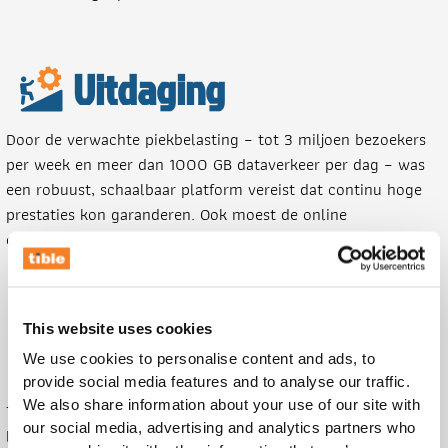
Uitdaging
Door de verwachte piekbelasting – tot 3 miljoen bezoekers
per week en meer dan 1000 GB dataverkeer per dag – was
een robuust, schaalbaar platform vereist dat continu hoge
prestaties kon garanderen. Ook moest de online
creatieomgeving intuïtief en gebruiksvriendelijk zijn.
This website uses cookies
Aanpak
We use cookies to personalise content and ads, to
provide social media features and to analyse our traffic.
We also share information about your use of our site with
Tible ontwikkelde een geavanceerde webapplicatie waarmee
our social media, advertising and analytics partners who
bezoekers in realtime banners konden ontwerpen. Daarnaast