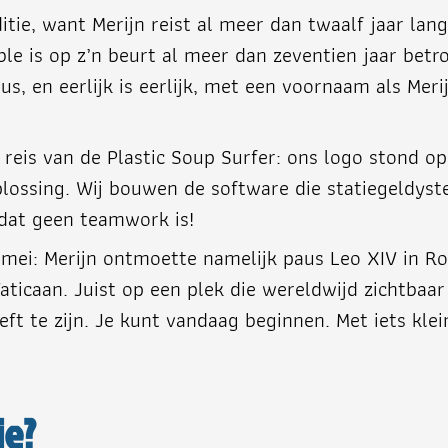
itie, want Merijn reist al meer dan twaalf jaar la
ible is op z’n beurt al meer dan zeventien jaar bet
s, en eerlijk is eerlijk, met een voornaam als Mer
reis van de Plastic Soup Surfer: ons logo stond op z
lossing. Wij bouwen de software die statiegeldyst
 dat geen teamwork is!
 mei: Merijn ontmoette namelijk paus Leo XIV in R
icaan. Juist op een plek die wereldwijd zichtbaar i
t te zijn. Je kunt vandaag beginnen. Met iets klein
ie?