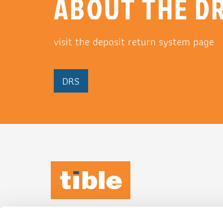
ABOUT THE DR
visit the deposit return system page
DRS
TIBLE KEEPS
IT
HUMAN