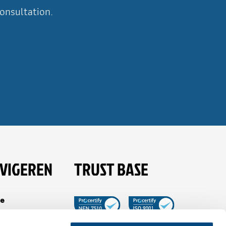
consultation.
VIGEREN
TRUST BASE
e
es