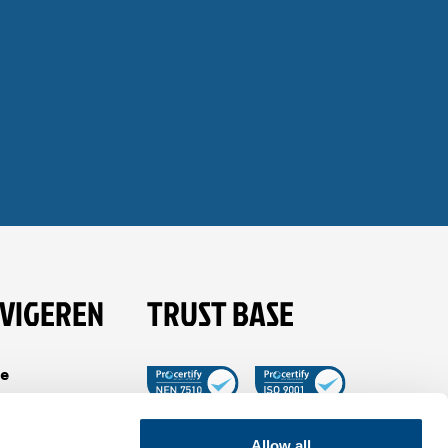
VIGEREN
TRUST BASE
e
es
 Tible
Allow all