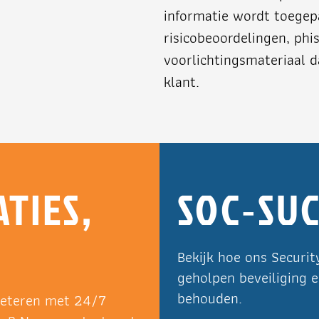
informatie wordt toegepa
risicobeoordelingen, phi
voorlichtingsmateriaal d
klant.
ATIES,
SOC‑SU
Bekijk hoe ons Securit
geholpen beveiliging 
behouden.
rbeteren met 24/7