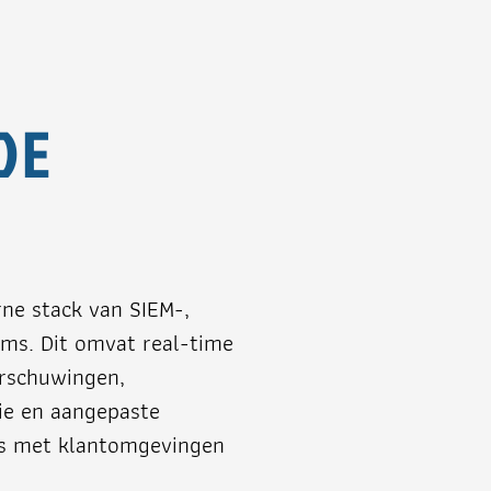
DE
ne stack van SIEM-,
rms. Dit omvat real-time
arschuwingen,
rie en aangepaste
ols met klantomgevingen