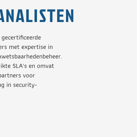
ANALISTEN
gecertificeerde
ers met expertise in
n kwetsbaarhedenbeheer.
rikte SLA's en omvat
partners voor
ng in security-