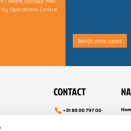
ns? Neem contact met
ity Operations Centre
Bekijk onze cases
CONTACT
NA
Hom
+31 85 00 797 00
Cas
info@tible.com
s
Over