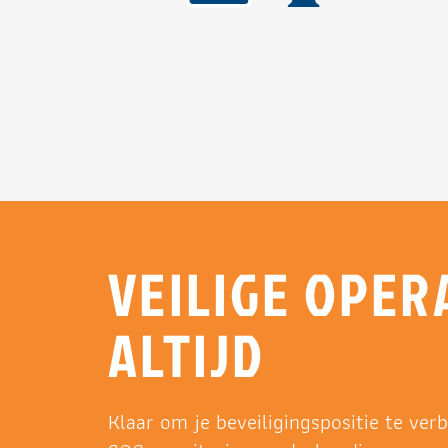
VEILIGE OPER
ALTIJD
Klaar om je beveiligingspositie te ve