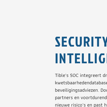
SECURIT
INTELLI
Tible's SOC integreert d
kwetsbaarhedendatabases
beveiligingsadviezen. 
partners en voortdurend
nieuwe risico's en past 