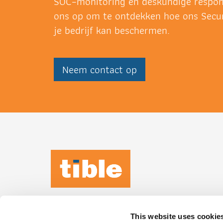
SOC‑monitoring en deskundige respo
ons op om te ontdekken hoe ons Secur
je bedrijf kan beschermen.
Neem contact op
TIBLE KEEPS
IT
HUMAN
This website uses cookie