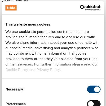
vaste pakketten.
This website uses cookies
We use cookies to personalise content and ads, to
provide social media features and to analyse our traffic.
We also share information about your use of our site with
De Quick Scan
our social media, advertising and analytics partners who
may combine it with other information that you’ve
Als je snel wilt schakelen na een update of migratie,
provided to them or that they’ve collected from your use
biedt de Quick Scan uitkomst. Dit is een snelle
of their services. For further information please read our
baseline check waarbij we de meest kritieke
Cookie Policy and Privacy Policy.
gebruikersflows controleren en broken links
detecteren. Daarnaast voeren we een basiscontrole
Consent
uit in verschillende browsers en doen we een globale
Necessary
Selection
check op de toegankelijkheid en analytics. Je
ontvangt een to-the-point rapport met concrete
Preferences