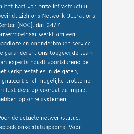
In het hart van onze infrastructuur
bevindt zich ons Network Operations
Center (NOC), dat 24/7
onvermoeibaar werkt om een
naadloze en ononderbroken service
te garanderen. Ons toegewijde team
van experts houdt voortdurend de
netwerkprestaties in de gaten,
signaleert snel mogelijke problemen
en lost deze op voordat ze impact
hebben op onze systemen.
Voor de actuele netwerkstatus,
bezoek onze
statuspagina
. Voor