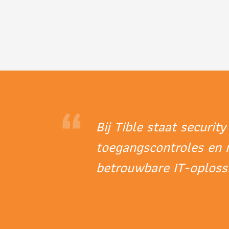
“
Bij Tible staat securit
toegangscontroles en 
betrouwbare IT-oplossi