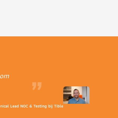
 om
”
nical Lead NOC & Testing bij Tible