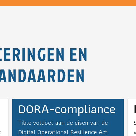
CERINGEN EN
TANDAARDEN
DORA-compliance
Tible voldoet aan de eisen van de
t
Digital Operational Resilience Act