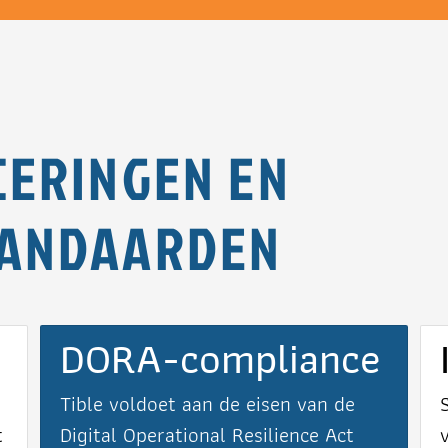
CERINGEN EN
TANDAARDEN
DORA-compliance
Tible voldoet aan de eisen van de
t
Digital Operational Resilience Act