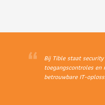
“
Bij Tible staat securit
toegangscontroles en 
betrouwbare IT-oplossi