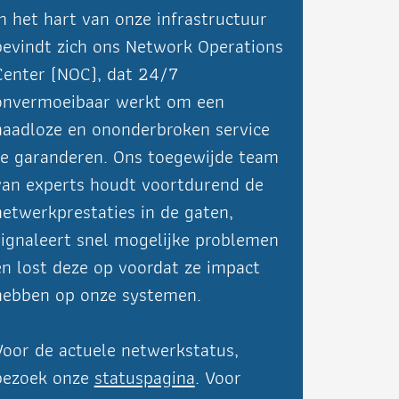
In het hart van onze infrastructuur
bevindt zich ons Network Operations
Center (NOC), dat 24/7
onvermoeibaar werkt om een
naadloze en ononderbroken service
te garanderen. Ons toegewijde team
van experts houdt voortdurend de
netwerkprestaties in de gaten,
signaleert snel mogelijke problemen
en lost deze op voordat ze impact
hebben op onze systemen.
Voor de actuele netwerkstatus,
bezoek onze
statuspagina
. Voor