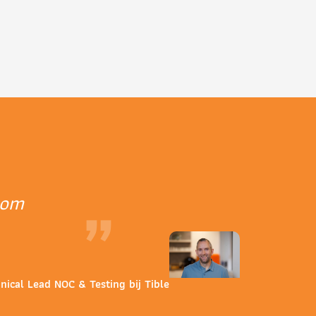
 om
”
nical Lead NOC & Testing bij Tible