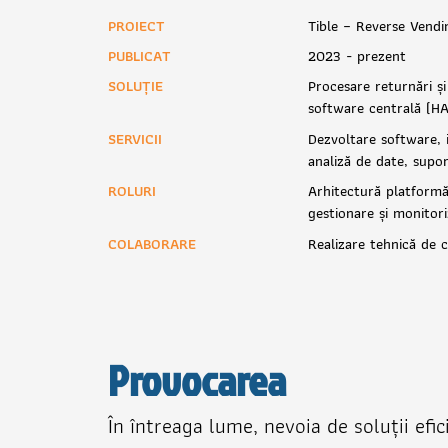
PROIECT
Tible – Reverse Vendi
PUBLICAT
2023 - prezent
SOLUȚIE
Procesare returnări ș
software centrală (H
SERVICII
Dezvoltare software, i
analiză de date, supo
ROLURI
Arhitectură platformă,
gestionare și monitor
COLABORARE
Realizare tehnică de c
Provocarea
În întreaga lume, nevoia de soluții efi