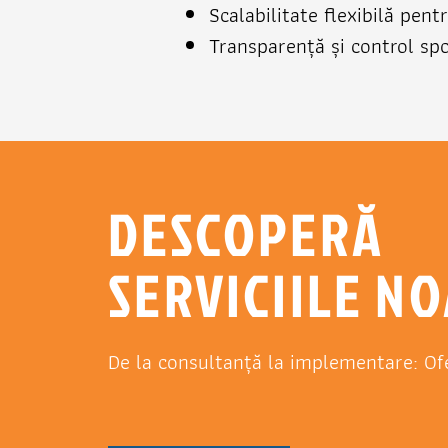
Scalabilitate flexibilă pent
Transparență și control spo
DESCOPERĂ
SERVICIILE N
De la consultanță la implementare: Of