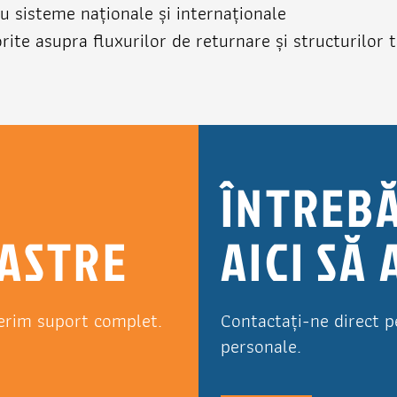
ru sisteme naționale și internaționale
rite asupra fluxurilor de returnare și structurilor t
ÎNTREBĂ
OASTRE
AICI SĂ
erim suport complet.
Contactați-ne direct p
personale.