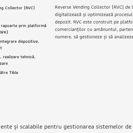
Reverse Vending Collector (RVC) de l
ng Collector (RVC)
digitalizează și optimizează procesu
depozit. RVC este construit pe plat
i rapoarte prin platformă
comercianților cu amănuntul, partener
AWK)
numere, să gestioneze și să analizeze
ntegrare dispozitive,
rt
 realizare tehnică,
izare
ătre Tible
ciente și scalabile pentru gestionarea sistemelor de