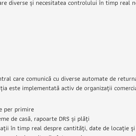
fare diverse și necesitatea controlului în timp real 
ntral care comunică cu diverse automate de returnar
ția este implementată activ de organizații comercia
e per primire
eme de casă, rapoarte DRS și plăți
ții în timp real despre cantități, date de locație ș