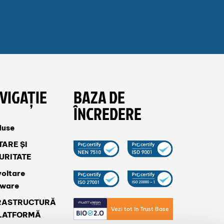
VIGAȚIE
BAZA DE
ÎNCREDERE
duse
TARE ȘI
URITATE
oltare
tware
RASTRUCTURĂ
Vezi tot în Trust Base
PLATFORMĂ