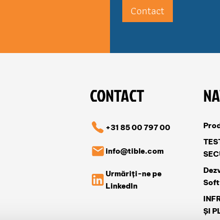
Contact
CONTACT
NA
Pro
+31 85 00 797 00
TES
info@tible.com
SEC
Dezv
Urmăriți-ne pe
Sof
LinkedIn
INF
ȘI 