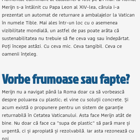
Merijn s-a întâlnit cu Papa Leon al XIV-lea, căruia i-a
prezentat un automat de returnare a ambalajelor la Vatican
în numele Tible. Mai ales într-un loc cu o asemenea
vizibilitate mondială, un astfel de pas poate arăta că
sustenabilitatea nu trebuie să fie ceva vag sau îndepărtat.
Poți începe astăzi. Cu ceva mic. Ceva tangibil. Ceva ce
oamenii înțeleg.
Vorbe frumoase sau fapte?
Merijn nu a navigat până la Roma doar ca să vorbească
despre poluarea cu plastic; el vine cu soluții concrete. Și
acum există o propunere pentru un sistem de garanție
returnabilă în Cetatea Vaticanului. Asta face Merijn atât de
bine. Nu doar că face ca „supa de plastic” să pară mare și
urgentă, ci și apropiată și rezolvabilă. Iar asta rezonează cu
noi.