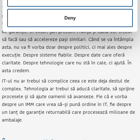
Țările de Jos au multă experiență cu sistemele de garanție
returnabilă. Aceste cunoștințe devin tot mai relevante în alte
Deny
țări. Și în Regatul Unit există actori care lucrează la sisteme
de garanție. În viitor, țări precum Franța și Italia vor trebui
să facă sau să accelereze pași similari. Când se va întâmpla
asta, nu va fi vorba doar despre politici, ci mai ales despre
execuție. Despre sisteme fiabile. Despre date care oferă
claritate. Despre tehnologie care nu stă în cale, ci ajută. În
asta credem.
IT-ul nu ar trebui să complice ceea ce este deja destul de
complex. Tehnologia ar trebui să aducă claritate, să sprijine
procesele și să ajute oamenii să avanseze. Fie că e vorba
despre un IMM care vrea să-și pună ordine în IT, fie despre
un lanț de garanție returnabilă care procesează milioane de
ambalaje.