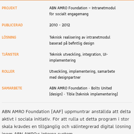
PROJEKT
ABN AMRO Foundation – Intranetmodul
för socialt engagemang
PUBLICERAD
2010 - 2012
LÖSNING
Teknisk realisering av intranetmodul
baserad på befintlig design
TJÄNSTER
Teknisk utveckling, integration, UI-
implementering
ROLLER
Utveckling, implementering, samarbete
med designpartner
SAMARBETE
ABN AMRO Foundation · Bolts United
(design) · Tible (teknisk implementering)
ABN AMRO Foundation (AAF) uppmuntrar anställda att delta
aktivt i sociala initiativ. För att rulla ut detta program i stor
skala krävdes en tillgänglig och välintegrerad digital lösning
inom ABN AMRO:s interna system.