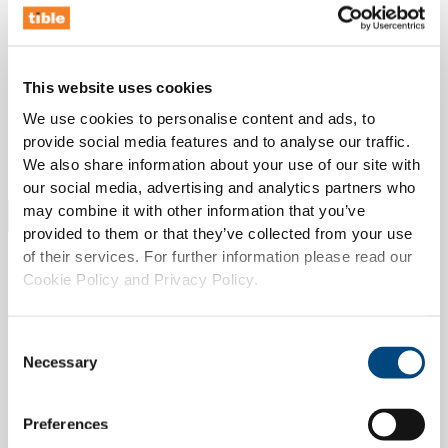
Smarta integrationer med befintliga system.
En tillgänglig användargränssnitt.
Funktionalitet för aktivitetsval och
This website uses cookies
registrering.
We use cookies to personalise content and ads, to
provide social media features and to analyse our traffic.
We also share information about your use of our site with
our social media, advertising and analytics partners who
Resultatet
may combine it with other information that you’ve
provided to them or that they’ve collected from your use
En skalbar, framtidsäker och säker lösning.
of their services. For further information please read our
Ökad synlighet och deltagande i sociala
Cookie Policy and Privacy Policy.
initiativ.
Stärkning av intern kultur och social påverkan.
Consent
Necessary
Selection
Preferences