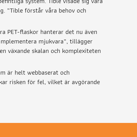
fintliga system. Tible visade sig vara
g. ”Tible förstår våra behov och
ra PET-flaskor hanterar det nu även
implementera mjukvara”, tillägger
den växande skalan och komplexiteten
tem är helt webbaserat och
ar risken för fel, vilket är avgörande