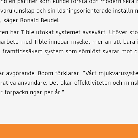
and en partner som kunde förstå och modernisera be
varukunskap och sin lösningsorienterade inställnin
”, säger Ronald Beudel.
en har Tible utökat systemet avsevärt. Utöver sto
marbete med Tible innebär mycket mer än att bara 
tt, framtidssäkert system som sömlöst svarar mot 
t är avgörande. Boom förklarar: ”Vårt mjukvarusys
trativa användare. Det ökar effektiviteten och minsk
r förpackningar per år.”