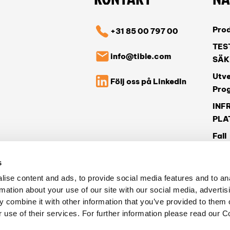
Pro
+31 85 00 797 00
TES
info@tible.com
SÄK
Utve
Följ oss på LinkedIn
Pro
INF
PLA
Fall
Nyh
s
Tib
ise content and ads, to provide social media features and to an
Vårt
rmation about your use of our site with our social media, advertis
Arb
 combine it with other information that you’ve provided to them o
 use of their services. For further information please read our C
Kon