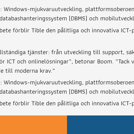
m: Windows-mjukvaruutveckling, plattformsoberoe
databashanteringssystem (DBMS) och mobilutveckli
bete förblir Tible den pålitliga och innovativa ICT
lständiga tjänster: från utveckling till support, s
ör ICT och onlinelösningar”, betonar Boom. ”Tack 
e till moderna krav.”
m: Windows-mjukvaruutveckling, plattformsoberoe
databashanteringssystem (DBMS) och mobilutveckli
bete förblir Tible den pålitliga och innovativa ICT