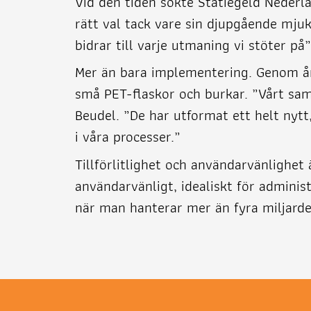
Vid den tiden sökte Statiegeld Nederl
rätt val tack vare sin djupgående mjuk
bidrar till varje utmaning vi stöter på
Mer än bara implementering. Genom år
små PET-flaskor och burkar. ”Vårt sa
Beudel. ”De har utformat ett helt ny
i våra processer.”
Tillförlitlighet och användarvänlighe
användarvänligt, idealiskt för adminis
när man hanterar mer än fyra miljarde