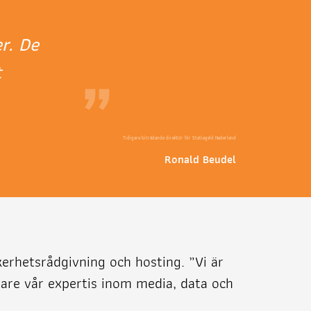
er. De
t
”
Tidigare biträdande direktör för Statiegeld Nederland
Ronald Beudel
äkerhetsrådgivning och hosting. ”Vi är
vare vår expertis inom media, data och