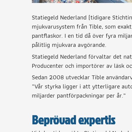
Statiegeld Nederland (tidigare Sticht
mjukvarusystem från Tible, som exakt 
pantflaskor. I en tid då över fyra milj
pålitlig mjukvara avgörande.
Statiegeld Nederland förvaltar det na
Producenter och importörer av läsk oc
Sedan 2008 utvecklar Tible användarvä
”Vår styrka ligger i att ytterligare au
miljarder pantförpackningar per år.”
Beprövad expertis