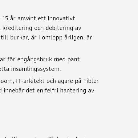
 15 år använt ett innovativt
 kreditering och debitering av
ill burkar, är i omlopp årligen, är
gar för engångsbruk med pant.
etta insamlingssystem.
om, IT-arkitekt och ägare på Tible:
d innebär det en felfri hantering av