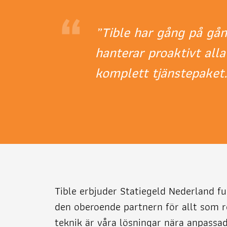
“
”Tible har gång på gång
hanterar proaktivt all
komplett tjänstepaket
Tible erbjuder Statiegeld Nederland ful
den oberoende partnern för allt som r
teknik är våra lösningar nära anpassad