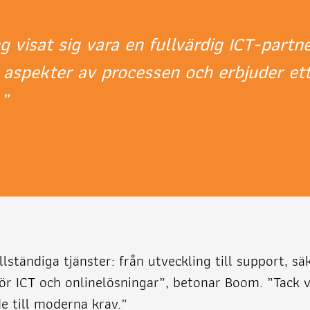
 visat sig vara en fullvärdig ICT-partn
a aspekter av processen och erbjuder et
.”
lständiga tjänster: från utveckling till support, s
ör ICT och onlinelösningar”, betonar Boom. ”Tack 
e till moderna krav.”