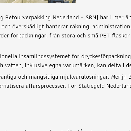
ing Retourverpakking Nederland – SRN) har i mer än
och överskådligt hanterar räkning, administration,
arder förpackningar, från stora och små PET-flaskor t
tionella insamlingssystemet för dryckesförpacknin
h vatten, inklusive egna varumärken, kan delta i d
nliga och mångsidiga mjukvarulösningar. Merijn Bo
tomatisera affärsprocesser. För Statiegeld Nederlan