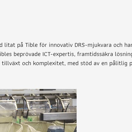
d litat på Tible för innovativ DRS-mjukvara och ha
Tibles beprövade ICT-expertis, framtidssäkra lösni
r tillväxt och komplexitet, med stöd av en pålitli