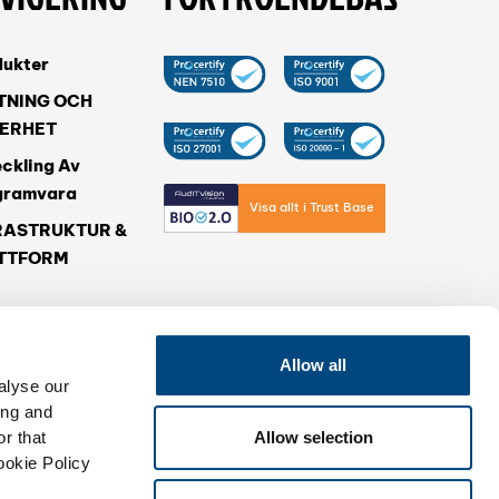
dukter
TNING OCH
ERHET
ckling Av
gramvara
Visa allt i Trust Base
RASTRUKTUR &
TTFORM
eter
Allow all
le-Koncernen
alyse our
 Sätt Att
ing and
eta
r that
Allow selection
ookie Policy
takt