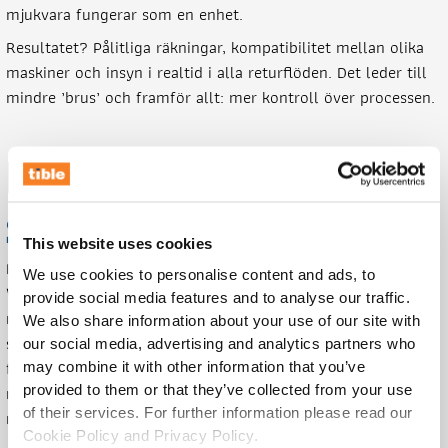
mjukvara fungerar som en enhet.
Resultatet? Pålitliga räkningar, kompatibilitet mellan olika
maskiner och insyn i realtid i alla returflöden. Det leder till
mindre ’brus’ och framför allt: mer kontroll över processen.
Enklare återvinning med
stor effekt
This website uses cookies
Reverse Vending Machines gör hållbart beteende enklare.
We use cookies to personalise content and ads, to
Varje flaska eller burk som lämnas tillbaka är en färre i
provide social media features and to analyse our traffic.
naturen. Genom att återanvända plast, metall eller glas
We also share information about your use of our site with
sparar vi råvaror och minskar avfallsberget. Dessutom
our social media, advertising and analytics partners who
förbrukar återvinning mycket mindre energi än att tillverka
may combine it with other information that you’ve
nya material. Det innebär lägre koldioxidutsläpp och ett
provided to them or that they’ve collected from your use
of their services. For further information please read our
mindre fotavtryck.
Cookie Policy and Privacy Policy.